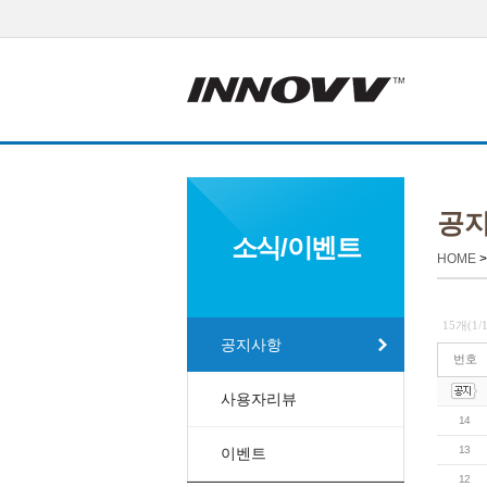
공
소식/이벤트
HOME
15개(1
공지사항
번호
사용자리뷰
14
13
이벤트
12