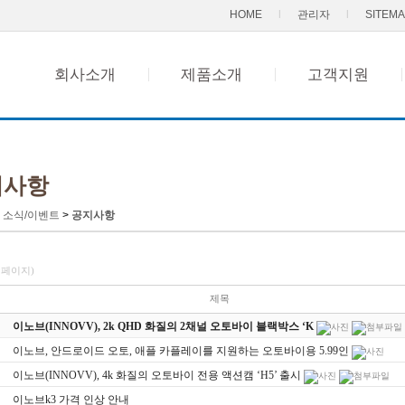
자주묻는질문
HOME
l
관리자
l
SITEM
1:1문의
자료실
회사소개
제품소개
고객지원
부속품구매
지사항
>
소식/이벤트
>
공지사항
/1페이지)
제목
이노브(INNOVV), 2k QHD 화질의 2채널 오토바이 블랙박스 ‘K
이노브, 안드로이드 오토, 애플 카플레이를 지원하는 오토바이용 5.99인
이노브(INNOVV), 4k 화질의 오토바이 전용 액션캠 ‘H5’ 출시
이노브k3 가격 인상 안내