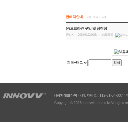
판매처안내
1개(1/1페이지)
온/오프라인 구입 및 장착점
관리자
2018.02.22 09:51
조회 9649
|
|
(유)지에프아이
/
사업자번호 : 112-81-54-337
/
주
Copyright © 2026 innovvkorea.co.kr All rights r